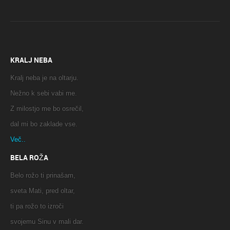
KRALJ NEBA
Kralj neba je na oltarju.
Nežno k sebi vabi me.
Z milostjo me bo osrečil,
dal mi bo zaklade vse.
Več..
BELA ROŽA
Belo rožo ti prinašam,
sveta Mati, pred oltar,
ti pa rožo to izroči
svojemu Sinu v mali dar.