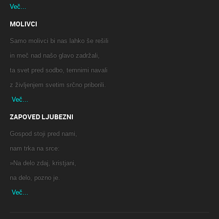
Več...
MOLIVCI
Samo molivci bi nas lahko še rešili
in meč nad našo glavo zadržali,
ta svet pred sodbo, temnimi navali
z življenjem svetim srčno priborili.
Več...
ZAPOVED LJUBEZNI
Gospod stoji pred nami,
nam trka na srce:
»Na delo zdaj, kristjani,
na delo, pozno je.
Več...