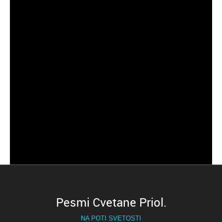
MOLITEV ZA BEATIFIKACIJO
FOTOGRAFIJE
Dom Cvetane Priol s kapelo
Križna kapela v mariborski stolnici
Cvetana Priol
Cvetanin grob na Pobreškem pokopališču v Mariboru
Pesmi Cvetane Priol.
NA POTI SVETOSTI