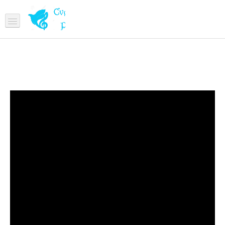
DOMOV
CVETANA PRIOL
ŽIVLJENJE
Knjiga posvečena Božji služabnici Cvetani Priol
Dokumentarni film z naslovom Cvetana Priol
Devet dni z Božjo služabnico Cvetano Priol
Obletnica smrti Cvetane Priol
Cvetana mi je pomagala
Simpozij
Cvetana Priol knjižica
Misijonarka ljubezni na bolniški postelji